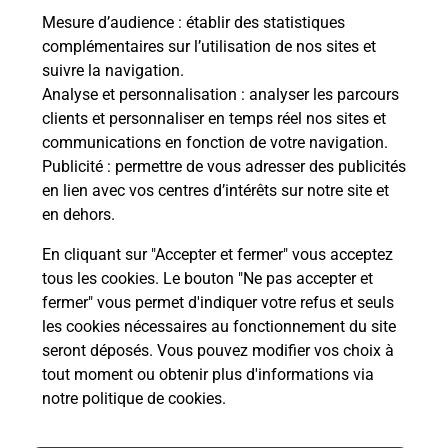
Mesure d’audience
: établir des statistiques
Le lien s'ouvre dans un nouvel onglet
complémentaires sur l’utilisation de nos sites et
Boîte aux Lettres La Poste
suivre la navigation.
Analyse et personnalisation
: analyser les parcours
Prochaine collecte du courrier
jeudi
à
09h00
clients et personnaliser en temps réel nos sites et
Place Du Lavoir
communications en fonction de votre navigation.
13250
Cornillon Confoux
Publicité
: permettre de vous adresser des publicités
en lien avec vos centres d’intérêts sur notre site et
Itinéraire
en dehors.
En cliquant sur "Accepter et fermer" vous acceptez
tous les cookies. Le bouton "Ne pas accepter et
Localiser
Liste Boîtes aux lettres
Bouches-du-Rhône
fermer" vous permet d'indiquer votre refus et seuls
Cornillon Confoux
les cookies nécessaires au fonctionnement du site
seront déposés. Vous pouvez modifier vos choix à
tout moment ou obtenir plus d'informations via
notre politique de cookies
.
Plan du site