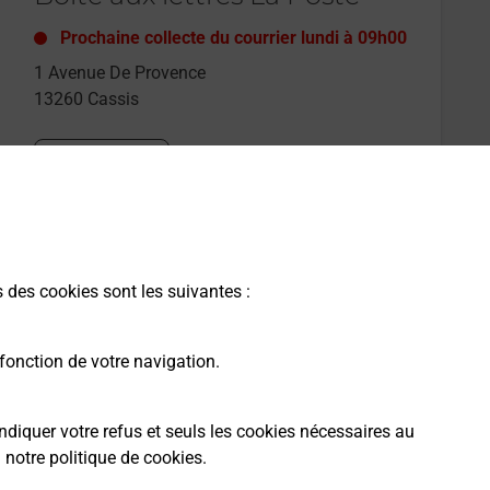
Prochaine collecte du courrier
lundi
à
09h00
1 Avenue De Provence
13260
Cassis
Itinéraire
s des cookies sont les suivantes :
fonction de votre navigation.
ndiquer votre refus et seuls les cookies nécessaires au
a
notre politique de cookies
.