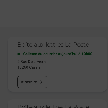
Le lien s'ouvre dans un nouvel onglet
Boîte aux lettres La Poste
Collecte du courrier aujourd'hui à
10h00
3 Rue De L Arene
13260
Cassis
Itinéraire
Le lien s'ouvre dans un nouvel onglet
Boîte aux lettres La Poste