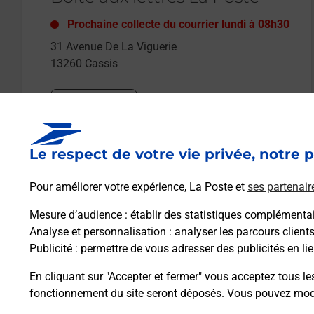
Prochaine collecte du courrier
lundi
à
08h30
31 Avenue De La Viguerie
13260
Cassis
Itinéraire
Le respect de votre vie privée, notre p
Le lien s'ouvre dans un nouvel onglet
Boîte aux lettres La Poste
Pour améliorer votre expérience, La Poste et
ses partenair
Prochaine collecte du courrier
lundi
à
09h00
Mesure d’audience
: établir des statistiques complémentair
19 Avenue De La Viguerie
Analyse et personnalisation
: analyser les parcours client
13260
Cassis
Publicité
: permettre de vous adresser des publicités en lie
En cliquant sur "Accepter et fermer" vous acceptez tous le
Itinéraire
fonctionnement du site seront déposés. Vous pouvez modi