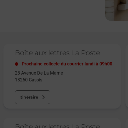
Le lien s'ouvre dans un nouvel onglet
L
Boîte aux lettres La Poste
Prochaine collecte du courrier
lundi
à
09h00
28 Avenue De La Marne
13260
Cassis
Itinéraire
Le lien s'ouvre dans un nouvel onglet
L
Boîte aux lettres La Poste