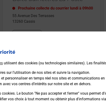
Prochaine collecte du courrier
lundi
à
09h00
55 Avenue Des Terrasses
13260
Cassis
Itinéraire
riorité
Le lien s'ouvre dans un nouvel onglet
Boîte aux Lettres La Poste
es
utilisent des cookies (ou technologies similaires). Les finalité
Prochaine collecte du courrier
lundi
à
09h00
es sur l’utilisation de nos sites et suivre la navigation.
23 Avenue De L Amiral Ganteaume
s et personnaliser en temps réel nos sites et communications en 
13260
Cassis
n avec vos centres d’intérêts sur notre site et en dehors.
s cookies. Le bouton "Ne pas accepter et fermer" vous permet d'i
Itinéraire
fier vos choix à tout moment ou obtenir plus d'informations vi