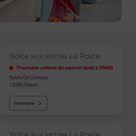
e lien s'ouvre dans un nouvel onglet
Boîte aux lettres La Poste
Prochaine collecte du courrier
lundi
à
09h00
Route De Carnoux
13260
Cassis
Itinéraire
e lien s'ouvre dans un nouvel onglet
Boîte aux lettres La Poste