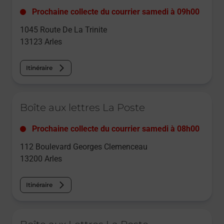
Prochaine collecte du courrier
samedi
à
09h00
1045 Route De La Trinite
13123
Arles
Itinéraire
Le lien s'ouvre dans un nouvel onglet
Boîte aux lettres La Poste
Prochaine collecte du courrier
samedi
à
08h00
112 Boulevard Georges Clemenceau
13200
Arles
Itinéraire
Le lien s'ouvre dans un nouvel onglet