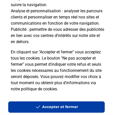
suivre la navigation.
Boîte aux lettres La Poste
Analyse et personnalisation
: analyser les parcours
Prochaine collecte du courrier
samedi
à
09h00
clients et personnaliser en temps réel nos sites et
communications en fonction de votre navigation.
1 Rue Des Santons
Publicité
: permettre de vous adresser des publicités
13280
Arles
en lien avec vos centres d’intérêts sur notre site et
en dehors.
Itinéraire
En cliquant sur "Accepter et fermer" vous acceptez
tous les cookies. Le bouton "Ne pas accepter et
fermer" vous permet d'indiquer votre refus et seuls
Localiser
Liste Boîtes aux lettres
Bouches-du-Rhône
Arles
les cookies nécessaires au fonctionnement du site
seront déposés. Vous pouvez modifier vos choix à
tout moment ou obtenir plus d'informations via
notre politique de cookies
.
Plan du site
Accessibilité : partiellement conforme
Accepter et fermer