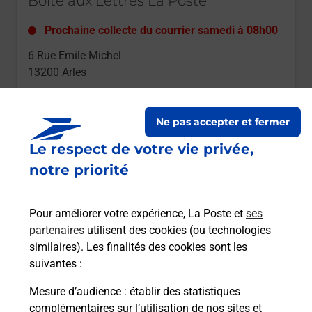
Boîte aux Lettres La Poste
Prochaine collecte du courrier
samedi
à
08h00
6 Rue Emile Michel
13200
Arles
Itinéraire
Ne pas accepter et fermer
Le respect de votre vie privée,
Le lien s'ouvre dans un nouvel onglet
Boîte aux lettres La Poste
notre priorité
Collecte du courrier aujourd'hui à
15h30
Pour améliorer votre expérience, La Poste et
ses
4 Rue Du Docteur Albert Schweitzer
partenaires
utilisent des cookies (ou technologies
13200
Arles
similaires). Les finalités des cookies sont les
suivantes :
Itinéraire
Mesure d’audience
: établir des statistiques
complémentaires sur l’utilisation de nos sites et
Le lien s'ouvre dans un nouvel onglet