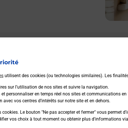
Le lien s'ouvre dans un nouvel onglet
Boîte aux lettres La Poste
riorité
Prochaine collecte du courrier
vendredi
à
09h00
es
utilisent des cookies (ou technologies similaires). Les finalité
1 Rue Du Griesberg
67110
Zinswiller
es sur l’utilisation de nos sites et suivre la navigation.
s et personnaliser en temps réel nos sites et communications en 
n avec vos centres d’intérêts sur notre site et en dehors.
Itinéraire
s cookies. Le bouton "Ne pas accepter et fermer" vous permet d'i
fier vos choix à tout moment ou obtenir plus d'informations vi