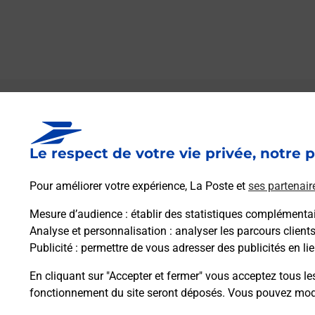
Le lien s'ouvre dans un nouvel onglet
Boîte aux lettres La Poste
Le respect de votre vie privée, notre p
Prochaine collecte du courrier
vendredi
à
09h00
Pour améliorer votre expérience, La Poste et
ses partenair
35 Grand Rue
67110
Zinswiller
Mesure d’audience
: établir des statistiques complémentair
Analyse et personnalisation
: analyser les parcours client
Publicité
: permettre de vous adresser des publicités en lie
Itinéraire
En cliquant sur "Accepter et fermer" vous acceptez tous le
fonctionnement du site seront déposés. Vous pouvez modi