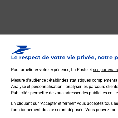
Le lien s'ouvre dans un nouvel onglet
Boîte aux lettres La Poste
Le respect de votre vie privée, notre p
Collecte du courrier aujourd'hui à
09h00
36 Rue Principale
Pour améliorer votre expérience, La Poste et
ses partenair
67230
Witternheim
Mesure d’audience
: établir des statistiques complémentair
Analyse et personnalisation
: analyser les parcours client
Itinéraire
Publicité
: permettre de vous adresser des publicités en lie
En cliquant sur "Accepter et fermer" vous acceptez tous le
fonctionnement du site seront déposés. Vous pouvez modi