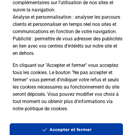
complémentaires sur l’utilisation de nos sites et
Le lien s'ouvre dans un nouvel onglet
suivre la navigation.
Boîte aux Lettres La Poste
Analyse et personnalisation
: analyser les parcours
Prochaine collecte du courrier
lundi
à
09h00
clients et personnaliser en temps réel nos sites et
communications en fonction de votre navigation.
39 Rue Principale
Publicité
: permettre de vous adresser des publicités
67290
Wimmenau
en lien avec vos centres d’intérêts sur notre site et
en dehors.
Itinéraire
En cliquant sur "Accepter et fermer" vous acceptez
tous les cookies. Le bouton "Ne pas accepter et
fermer" vous permet d'indiquer votre refus et seuls
Localiser
Liste Boîtes aux lettres
Bas-Rhin
Wimmenau
les cookies nécessaires au fonctionnement du site
seront déposés. Vous pouvez modifier vos choix à
tout moment ou obtenir plus d'informations via
notre politique de cookies
.
Plan du site
Accessibilité : partiellement conforme
Accepter et fermer