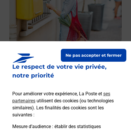
Ne pas accepter et fermer
Le respect de votre vie privée,
Le lien s'ouvre dans un nouvel onglet
Boîte aux lettres La Poste
notre priorité
Prochaine collecte du courrier
lundi
à
09h00
Pour améliorer votre expérience, La Poste et
ses
15 Rue Hohl
partenaires
utilisent des cookies (ou technologies
67290
Wimmenau
similaires). Les finalités des cookies sont les
suivantes :
Itinéraire
Mesure d’audience
: établir des statistiques