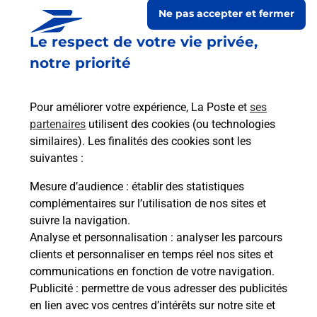
Ne pas accepter et fermer
Le respect de votre vie privée,
notre priorité
Pour améliorer votre expérience, La Poste et
ses
partenaires
utilisent des cookies (ou technologies
similaires). Les finalités des cookies sont les
suivantes :
Le lien s'ouvre dans un nouvel onglet
Boîte aux lettres La Poste
Mesure d’audience
: établir des statistiques
complémentaires sur l’utilisation de nos sites et
Collecte du courrier aujourd'hui à
09h00
suivre la navigation.
14 Rue Principale
Analyse et personnalisation
: analyser les parcours
67170
Wahlenheim
clients et personnaliser en temps réel nos sites et
communications en fonction de votre navigation.
Itinéraire
Publicité
: permettre de vous adresser des publicités
en lien avec vos centres d’intérêts sur notre site et