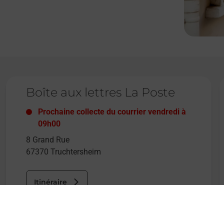
Le lien s'ouvre dans un nouvel onglet
L
Boîte aux lettres La Poste
Prochaine collecte du courrier
vendredi
à
09h00
8 Grand Rue
67370
Truchtersheim
Itinéraire
Le lien s'ouvre dans un nouvel onglet