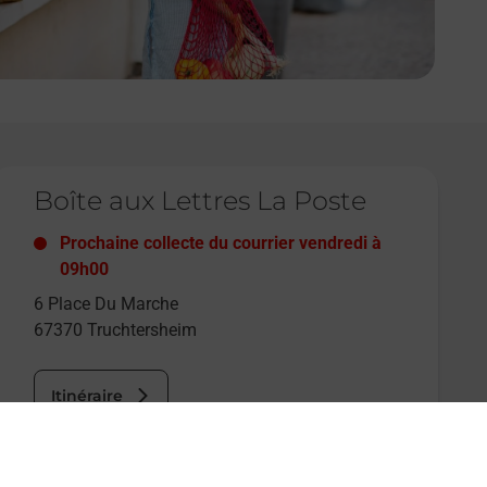
e lien s'ouvre dans un nouvel onglet
Boîte aux Lettres La Poste
Prochaine collecte du courrier
vendredi
à
09h00
6 Place Du Marche
67370
Truchtersheim
Itinéraire