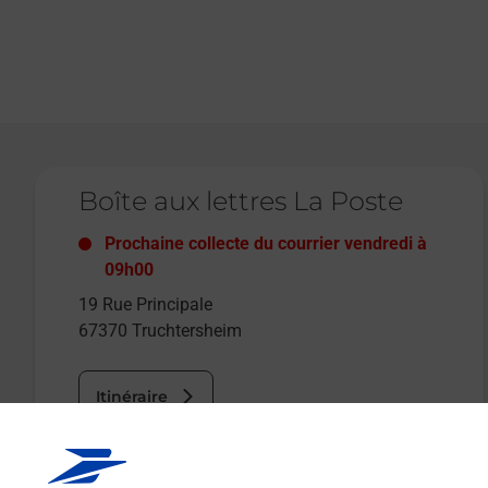
Le lien s'ouvre dans un nouvel onglet
Boîte aux lettres La Poste
Prochaine collecte du courrier
vendredi
à
09h00
19 Rue Principale
67370
Truchtersheim
Itinéraire
Le lien s'ouvre dans un nouvel onglet