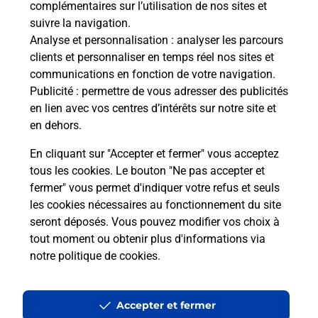
complémentaires sur l’utilisation de nos sites et
Le lien s'ouvre dans un nouvel onglet
suivre la navigation.
Boîte aux lettres La Poste
Analyse et personnalisation
: analyser les parcours
Prochaine collecte du courrier
lundi
à
09h00
clients et personnaliser en temps réel nos sites et
communications en fonction de votre navigation.
2 Rue Du Mosselbach
Publicité
: permettre de vous adresser des publicités
67440
Thal Marmoutier
en lien avec vos centres d’intérêts sur notre site et
en dehors.
Itinéraire
En cliquant sur "Accepter et fermer" vous acceptez
tous les cookies. Le bouton "Ne pas accepter et
fermer" vous permet d'indiquer votre refus et seuls
Localiser
Liste Boîtes aux lettres
Bas-Rhin
Thal Marmoutier
les cookies nécessaires au fonctionnement du site
seront déposés. Vous pouvez modifier vos choix à
tout moment ou obtenir plus d'informations via
notre politique de cookies
.
Plan du site
Accessibilité : partiellement conforme
Accepter et fermer