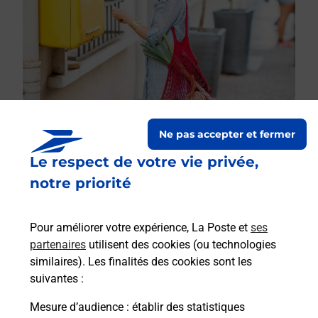
Ne pas accepter et fermer
Le respect de votre vie privée,
Le lien s'ouvre dans un nouvel onglet
Boîte aux lettres La Poste
notre priorité
Prochaine collecte du courrier
lundi
à
09h00
Pour améliorer votre expérience, La Poste et
ses
34 Rue Des Tilleuls
partenaires
utilisent des cookies (ou technologies
67440
Thal Marmoutier
similaires). Les finalités des cookies sont les
suivantes :
Itinéraire
Mesure d’audience
: établir des statistiques