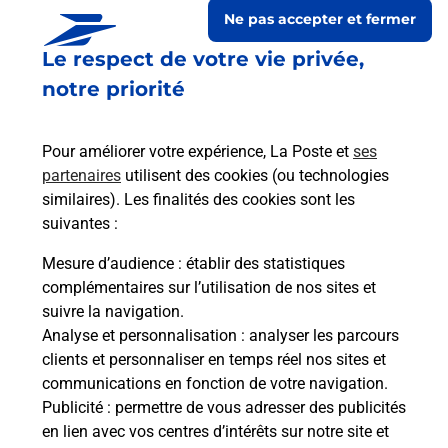
Ne pas accepter et fermer
Le respect de votre vie privée,
notre priorité
Pour améliorer votre expérience, La Poste et
ses
partenaires
utilisent des cookies (ou technologies
similaires). Les finalités des cookies sont les
suivantes :
Le lien s'ouvre dans un nouvel onglet
Boîte aux lettres La Poste
Mesure d’audience
: établir des statistiques
complémentaires sur l’utilisation de nos sites et
Collecte du courrier aujourd'hui à
09h00
suivre la navigation.
51 Rue Principale
Analyse et personnalisation
: analyser les parcours
67350
Schalkendorf
clients et personnaliser en temps réel nos sites et
communications en fonction de votre navigation.
Itinéraire
Publicité
: permettre de vous adresser des publicités
en lien avec vos centres d’intérêts sur notre site et