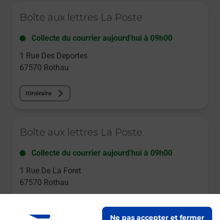
Le lien s'ouvre dans un nouvel onglet
Boîte aux lettres La Poste
Collecte du courrier aujourd'hui à
09h00
1 Rue Des Deportes
67570
Rothau
Itinéraire
Le lien s'ouvre dans un nouvel onglet
Boîte aux lettres La Poste
Collecte du courrier aujourd'hui à
09h00
1 Rue De La Foret
67570
Rothau
Itinéraire
Ne pas accepter et fermer