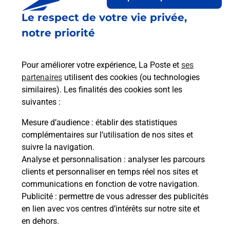
Le respect de votre vie privée,
Le lien s'ouvre dans un nouvel onglet
Boîte aux lettres La Poste
notre priorité
Collecte du courrier aujourd'hui à
09h00
Pour améliorer votre expérience, La Poste et
ses
8 Rue Du Haut Bout
partenaires
utilisent des cookies (ou technologies
67570
Rothau
similaires). Les finalités des cookies sont les
suivantes :
Itinéraire
Mesure d’audience
: établir des statistiques
complémentaires sur l’utilisation de nos sites et
Le lien s'ouvre dans un nouvel onglet
suivre la navigation.
Boîte aux Lettres La Poste
Analyse et personnalisation
: analyser les parcours
Collecte du courrier aujourd'hui à
10h00
clients et personnaliser en temps réel nos sites et
communications en fonction de votre navigation.
3 Rue De La Gare
Publicité
: permettre de vous adresser des publicités
67570
Rothau
en lien avec vos centres d’intérêts sur notre site et
en dehors.
Itinéraire