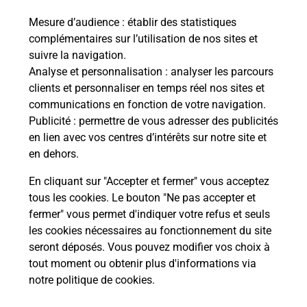
Mesure d’audience
: établir des statistiques
Le lien s'ouvre dans un nouvel onglet
complémentaires sur l’utilisation de nos sites et
Boîte aux lettres La Poste
suivre la navigation.
Prochaine collecte du courrier
vendredi
à
Analyse et personnalisation
: analyser les parcours
09h00
clients et personnaliser en temps réel nos sites et
communications en fonction de votre navigation.
5 Place De La Mairie
Publicité
: permettre de vous adresser des publicités
67310
Romanswiller
en lien avec vos centres d’intérêts sur notre site et
en dehors.
Itinéraire
En cliquant sur "Accepter et fermer" vous acceptez
tous les cookies. Le bouton "Ne pas accepter et
fermer" vous permet d'indiquer votre refus et seuls
Localiser
Liste Boîtes aux lettres
Bas-Rhin
Romanswiller
les cookies nécessaires au fonctionnement du site
seront déposés. Vous pouvez modifier vos choix à
tout moment ou obtenir plus d'informations via
notre politique de cookies
.
Plan du site