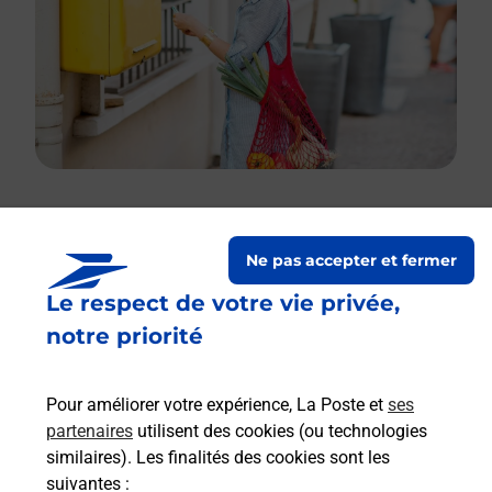
Le lien s'ouvre dans un nouvel onglet
Ne pas accepter et fermer
Boîte aux lettres La Poste
Le respect de votre vie privée,
Prochaine collecte du courrier
vendredi
à
notre priorité
09h00
21 Route De Wangenbourg
Pour améliorer votre expérience, La Poste et
ses
67310
Romanswiller
partenaires
utilisent des cookies (ou technologies
similaires). Les finalités des cookies sont les
Itinéraire
suivantes :