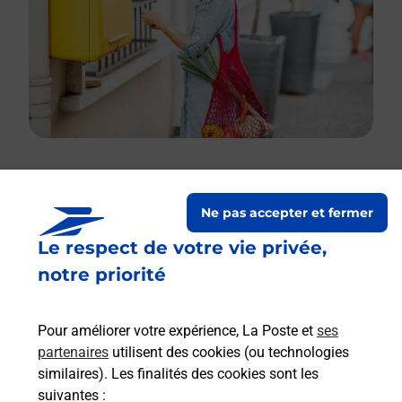
Le lien s'ouvre dans un nouvel onglet
Ne pas accepter et fermer
Boîte aux lettres La Poste
Le respect de votre vie privée,
Prochaine collecte du courrier
vendredi
à
notre priorité
09h00
35 Route Du Vin
Pour améliorer votre expérience, La Poste et
ses
67680
Nothalten
partenaires
utilisent des cookies (ou technologies
similaires). Les finalités des cookies sont les
Itinéraire
suivantes :