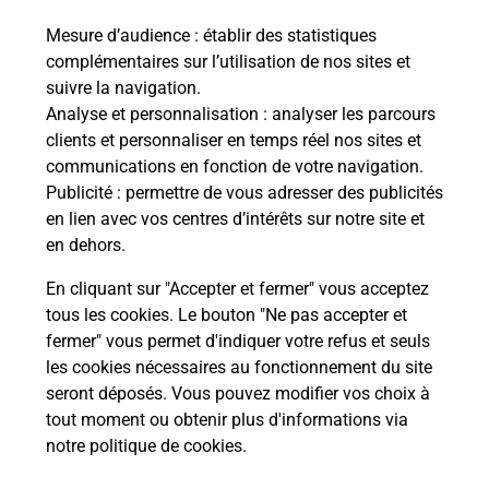
Mesure d’audience
: établir des statistiques
Le lien s'ouvre dans un nouvel onglet
complémentaires sur l’utilisation de nos sites et
Boîte aux lettres La Poste
suivre la navigation.
Prochaine collecte du courrier
vendredi
à
Analyse et personnalisation
: analyser les parcours
09h00
clients et personnaliser en temps réel nos sites et
communications en fonction de votre navigation.
77 Route Du Vin
Publicité
: permettre de vous adresser des publicités
67680
Nothalten
en lien avec vos centres d’intérêts sur notre site et
en dehors.
Itinéraire
En cliquant sur "Accepter et fermer" vous acceptez
tous les cookies. Le bouton "Ne pas accepter et
fermer" vous permet d'indiquer votre refus et seuls
Localiser
Liste Boîtes aux lettres
Bas-Rhin
Nothalten
les cookies nécessaires au fonctionnement du site
seront déposés. Vous pouvez modifier vos choix à
tout moment ou obtenir plus d'informations via
notre politique de cookies
.
Plan du site