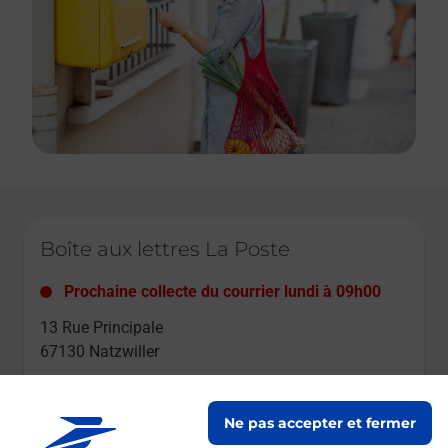
Le lien s'ouvre dans un nouvel onglet
Boîte aux lettres La Poste
Prochaine collecte du courrier
lundi
à
09h00
13 Rue Principale
67130
Natzwiller
Itinéraire
Ne pas accepter et fermer