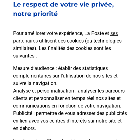
Le respect de votre vie privée,
Le lien s'ouvre dans un nouvel onglet
Boîte aux lettres La Poste
notre priorité
Prochaine collecte du courrier
lundi
à
09h00
Pour améliorer votre expérience, La Poste et
ses
89 Rue Principale
partenaires
utilisent des cookies (ou technologies
67130
Natzwiller
similaires). Les finalités des cookies sont les
suivantes :
Itinéraire
Mesure d’audience
: établir des statistiques
complémentaires sur l’utilisation de nos sites et
Le lien s'ouvre dans un nouvel onglet
suivre la navigation.
Boîte aux Lettres La Poste
Analyse et personnalisation
: analyser les parcours
Prochaine collecte du courrier
lundi
à
09h00
clients et personnaliser en temps réel nos sites et
communications en fonction de votre navigation.
Le Struthof
Publicité
: permettre de vous adresser des publicités
67130
Natzwiller
en lien avec vos centres d’intérêts sur notre site et
en dehors.
Itinéraire