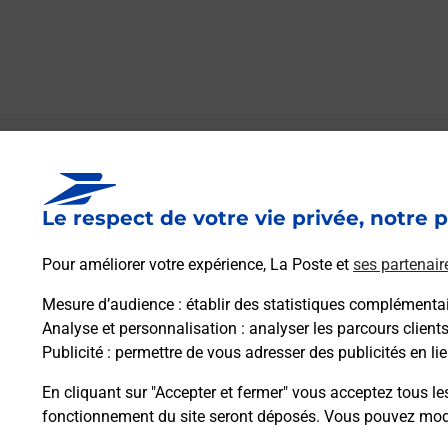
Le lien s'ouvre dans un nouvel onglet
Boîte aux lettres La Poste
Le respect de votre vie privée, notre p
Prochaine collecte du courrier
vendredi
à
09h00
Pour améliorer votre expérience, La Poste et
ses partenair
7 Rue Du Vieux Moulin
67480
Leutenheim
Mesure d’audience
: établir des statistiques complémentair
Analyse et personnalisation
: analyser les parcours client
Publicité
: permettre de vous adresser des publicités en lie
Itinéraire
En cliquant sur "Accepter et fermer" vous acceptez tous le
fonctionnement du site seront déposés. Vous pouvez modi