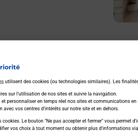
Le lien s'ouvre dans un nouvel onglet
Boîte aux Lettres La Poste
riorité
Prochaine collecte du courrier
vendredi
à
09h00
es
utilisent des cookies (ou technologies similaires). Les finalité
34 Rue Principale
67480
Leutenheim
es sur l’utilisation de nos sites et suivre la navigation.
s et personnaliser en temps réel nos sites et communications en 
n avec vos centres d’intérêts sur notre site et en dehors.
Itinéraire
s cookies. Le bouton "Ne pas accepter et fermer" vous permet d'i
fier vos choix à tout moment ou obtenir plus d'informations vi