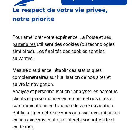
Le respect de votre vie privée,
Le lien s'ouvre dans un nouvel onglet
Boîte aux lettres La Poste
notre priorité
Collecte du courrier aujourd'hui à
09h00
Pour améliorer votre expérience, La Poste et
ses
2 Route De Bitche
partenaires
utilisent des cookies (ou technologies
67510
Lembach
similaires). Les finalités des cookies sont les
suivantes :
Itinéraire
Mesure d’audience
: établir des statistiques
complémentaires sur l’utilisation de nos sites et
Le lien s'ouvre dans un nouvel onglet
suivre la navigation.
Boîte aux lettres La Poste
Analyse et personnalisation
: analyser les parcours
Collecte du courrier aujourd'hui à
09h00
clients et personnaliser en temps réel nos sites et
communications en fonction de votre navigation.
7 Rue Principale
Publicité
: permettre de vous adresser des publicités
67510
Lembach
en lien avec vos centres d’intérêts sur notre site et
en dehors.
Itinéraire