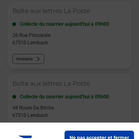
Le lien s'ouvre dans un nouvel onglet
Boîte aux lettres La Poste
Collecte du courrier aujourd'hui à
09h00
26 Rue Principale
67510
Lembach
Itinéraire
Le lien s'ouvre dans un nouvel onglet
Boîte aux lettres La Poste
Collecte du courrier aujourd'hui à
09h00
49 Route De Bitche
67510
Lembach
Itinéraire
Ne pas accepter et fermer