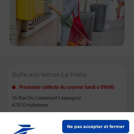
Le lien s'ouvre dans un nouvel onglet
Boîte aux lettres La Poste
Prochaine collecte du courrier
lundi
à
09h00
26 Rue Du Lieutenant Lespagnol
67810
Holtzheim
Itinéraire
Ne pas accepter et fermer