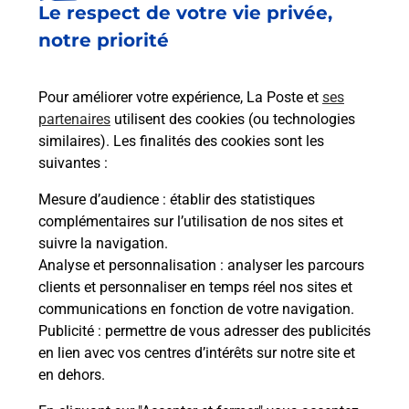
Le respect de votre vie privée,
Le lien s'ouvre dans un nouvel onglet
Boîte aux Lettres La Poste
notre priorité
Prochaine collecte du courrier
lundi
à
19h00
Pour améliorer votre expérience, La Poste et
ses
2 Rue Joseph Graff
partenaires
utilisent des cookies (ou technologies
67810
Holtzheim
similaires). Les finalités des cookies sont les
suivantes :
Itinéraire
Mesure d’audience
: établir des statistiques
complémentaires sur l’utilisation de nos sites et
Le lien s'ouvre dans un nouvel onglet
suivre la navigation.
Boîte aux Lettres La Poste
Analyse et personnalisation
: analyser les parcours
Prochaine collecte du courrier
lundi
à
19h00
clients et personnaliser en temps réel nos sites et
communications en fonction de votre navigation.
3 Rue Joseph Graff
Publicité
: permettre de vous adresser des publicités
67810
Holtzheim
en lien avec vos centres d’intérêts sur notre site et
en dehors.
Itinéraire