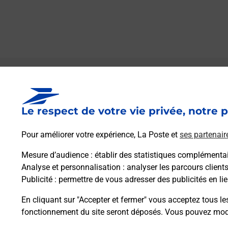
Le lien s'ouvre dans un nouvel onglet
Boîte aux lettres La Poste
Le respect de votre vie privée, notre p
Prochaine collecte du courrier
lundi
à
09h00
1 Place De La Mairie
Pour améliorer votre expérience, La Poste et
ses partenair
67320
Hirschland
Mesure d’audience
: établir des statistiques complémentair
Analyse et personnalisation
: analyser les parcours client
Itinéraire
Publicité
: permettre de vous adresser des publicités en lie
En cliquant sur "Accepter et fermer" vous acceptez tous le
fonctionnement du site seront déposés. Vous pouvez modi