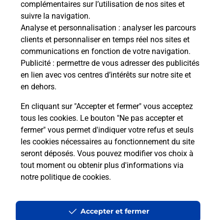
complémentaires sur l’utilisation de nos sites et
Le lien s'ouvre dans un nouvel onglet
suivre la navigation.
Boîte aux lettres La Poste
Analyse et personnalisation
: analyser les parcours
Prochaine collecte du courrier
samedi
à
09h00
clients et personnaliser en temps réel nos sites et
communications en fonction de votre navigation.
2 Route De Bourgheim
Publicité
: permettre de vous adresser des publicités
67140
Gertwiller
en lien avec vos centres d’intérêts sur notre site et
en dehors.
Itinéraire
En cliquant sur "Accepter et fermer" vous acceptez
tous les cookies. Le bouton "Ne pas accepter et
fermer" vous permet d'indiquer votre refus et seuls
Localiser
Liste Boîtes aux lettres
Bas-Rhin
Gertwiller
les cookies nécessaires au fonctionnement du site
seront déposés. Vous pouvez modifier vos choix à
tout moment ou obtenir plus d'informations via
notre politique de cookies
.
Plan du site
Accessibilité : partiellement conforme
Accepter et fermer