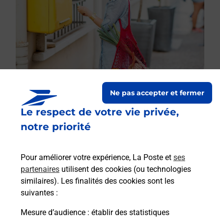
Ne pas accepter et fermer
Le respect de votre vie privée,
Le lien s'ouvre dans un nouvel onglet
Boîte aux lettres La Poste
notre priorité
Prochaine collecte du courrier
samedi
à
09h00
Pour améliorer votre expérience, La Poste et
ses
20 Rue Principale
partenaires
utilisent des cookies (ou technologies
67140
Gertwiller
similaires). Les finalités des cookies sont les
suivantes :
Itinéraire
Mesure d’audience
: établir des statistiques