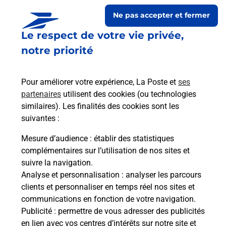
Ne pas accepter et fermer
Le respect de votre vie privée,
notre priorité
Pour améliorer votre expérience, La Poste et
ses
partenaires
utilisent des cookies (ou technologies
similaires). Les finalités des cookies sont les
Le lien s'ouvre dans un nouvel onglet
suivantes :
Boîte aux lettres La Poste
Mesure d’audience
: établir des statistiques
Prochaine collecte du courrier
lundi
à
09h00
complémentaires sur l’utilisation de nos sites et
suivre la navigation.
86 Rue Principale
Analyse et personnalisation
: analyser les parcours
67330
Ernolsheim Les Saverne
clients et personnaliser en temps réel nos sites et
communications en fonction de votre navigation.
Itinéraire
Publicité
: permettre de vous adresser des publicités
en lien avec vos centres d’intérêts sur notre site et