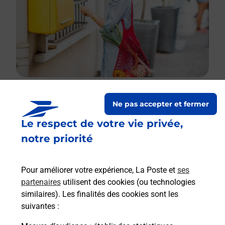
Ne pas accepter et fermer
Le lien s'ouvre dans un nouvel onglet
Le respect de votre vie privée,
Boîte aux lettres La Poste
notre priorité
Prochaine collecte du courrier
lundi
à
09h00
43 Rue Principale
Pour améliorer votre expérience, La Poste et
ses
67160
Drachenbronn Birlenbach
partenaires
utilisent des cookies (ou technologies
similaires). Les finalités des cookies sont les
Itinéraire
suivantes :