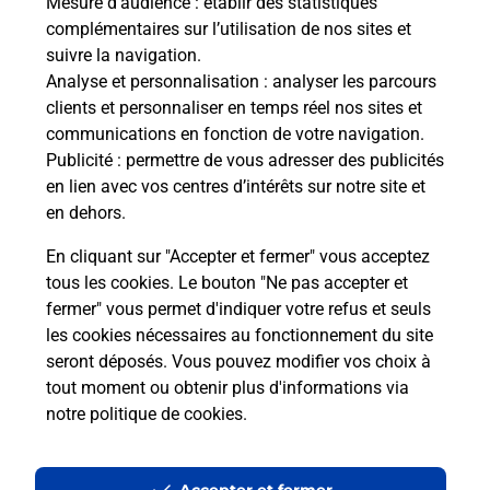
Mesure d’audience
: établir des statistiques
Le lien s'ouvre dans un nouvel onglet
complémentaires sur l’utilisation de nos sites et
Boîte aux lettres La Poste
suivre la navigation.
Analyse et personnalisation
: analyser les parcours
Prochaine collecte du courrier
lundi
à
09h00
clients et personnaliser en temps réel nos sites et
32 Rue Louis Philippe Kamm
communications en fonction de votre navigation.
67160
Drachenbronn Birlenbach
Publicité
: permettre de vous adresser des publicités
en lien avec vos centres d’intérêts sur notre site et
Itinéraire
en dehors.
En cliquant sur "Accepter et fermer" vous acceptez
tous les cookies. Le bouton "Ne pas accepter et
Localiser
Liste Boîtes aux lettres
Bas-Rhin
fermer" vous permet d'indiquer votre refus et seuls
Drachenbronn Birlenbach
les cookies nécessaires au fonctionnement du site
seront déposés. Vous pouvez modifier vos choix à
tout moment ou obtenir plus d'informations via
notre politique de cookies
.
Plan du site
Accessibilité : partiellement conforme