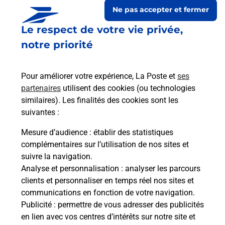
Ne pas accepter et fermer
Le respect de votre vie privée,
notre priorité
Pour améliorer votre expérience, La Poste et
ses
partenaires
utilisent des cookies (ou technologies
similaires). Les finalités des cookies sont les
suivantes :
Le lien s'ouvre dans un nouvel onglet
Boîte aux lettres La Poste
Mesure d’audience
: établir des statistiques
complémentaires sur l’utilisation de nos sites et
Collecte du courrier aujourd'hui à
12h00
suivre la navigation.
1 Les Paires
Analyse et personnalisation
: analyser les parcours
67420
Bourg Bruche
clients et personnaliser en temps réel nos sites et
communications en fonction de votre navigation.
Itinéraire
Publicité
: permettre de vous adresser des publicités
en lien avec vos centres d’intérêts sur notre site et