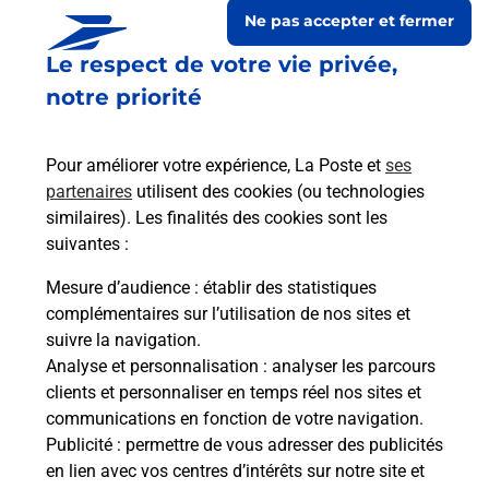
Ne pas accepter et fermer
Le respect de votre vie privée,
notre priorité
Pour améliorer votre expérience, La Poste et
ses
partenaires
utilisent des cookies (ou technologies
similaires). Les finalités des cookies sont les
suivantes :
Le lien s'ouvre dans un nouvel onglet
Boîte aux lettres La Poste
Mesure d’audience
: établir des statistiques
complémentaires sur l’utilisation de nos sites et
Collecte du courrier aujourd'hui à
09h00
suivre la navigation.
15 Rue Principale
Analyse et personnalisation
: analyser les parcours
67330
Bosselshausen
clients et personnaliser en temps réel nos sites et
communications en fonction de votre navigation.
Itinéraire
Publicité
: permettre de vous adresser des publicités
en lien avec vos centres d’intérêts sur notre site et