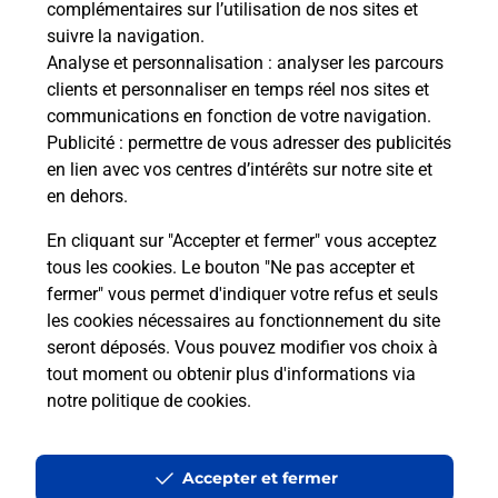
complémentaires sur l’utilisation de nos sites et
Le lien s'ouvre dans un nouvel onglet
suivre la navigation.
Boîte aux lettres La Poste
Analyse et personnalisation
: analyser les parcours
Prochaine collecte du courrier
lundi
à
09h00
clients et personnaliser en temps réel nos sites et
communications en fonction de votre navigation.
23 Rue Principale
Publicité
: permettre de vous adresser des publicités
67130
Barembach
en lien avec vos centres d’intérêts sur notre site et
en dehors.
Itinéraire
En cliquant sur "Accepter et fermer" vous acceptez
tous les cookies. Le bouton "Ne pas accepter et
fermer" vous permet d'indiquer votre refus et seuls
Localiser
Liste Boîtes aux lettres
Bas-Rhin
Barembach
les cookies nécessaires au fonctionnement du site
seront déposés. Vous pouvez modifier vos choix à
tout moment ou obtenir plus d'informations via
notre politique de cookies
.
Plan du site
Accessibilité : partiellement conforme
Accepter et fermer