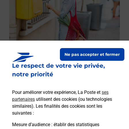
Ne pas accepter et fermer
Le respect de votre vie privée,
Le lien s'ouvre dans un nouvel onglet
Boîte aux lettres La Poste
notre priorité
Prochaine collecte du courrier
lundi
à
09h00
Pour améliorer votre expérience, La Poste et
ses
1 Rte Du Mal De Lattre De Tassigny
partenaires
utilisent des cookies (ou technologies
67130
Barembach
similaires). Les finalités des cookies sont les
suivantes :
Itinéraire
Mesure d’audience
: établir des statistiques