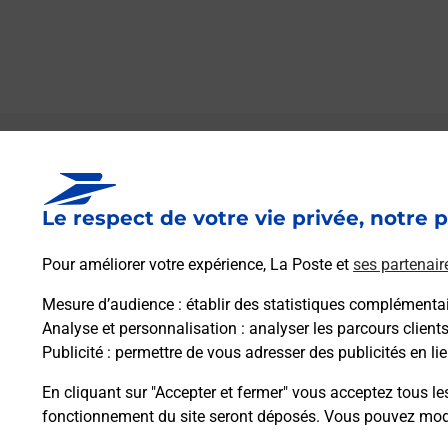
Le lien s'ouvre dans un nouvel onglet
Boîte aux lettres La Poste
Le respect de votre vie privée, notre p
Collecte du courrier aujourd'hui à
09h00
34 Rue De Hochfelden
Pour améliorer votre expérience, La Poste et
ses partenair
67270
Alteckendorf
Mesure d’audience
: établir des statistiques complémentair
Analyse et personnalisation
: analyser les parcours client
Itinéraire
Publicité
: permettre de vous adresser des publicités en lie
En cliquant sur "Accepter et fermer" vous acceptez tous le
fonctionnement du site seront déposés. Vous pouvez modi