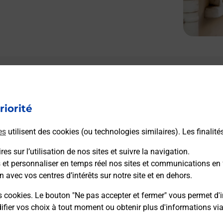
Le lien s'ouvre dans un nouvel onglet
Boîte aux lettres La Poste
riorité
Collecte du courrier aujourd'hui à
09h00
57 Rue Principale
es
utilisent des cookies (ou technologies similaires). Les finalité
67270
Alteckendorf
es sur l’utilisation de nos sites et suivre la navigation.
s et personnaliser en temps réel nos sites et communications en 
Itinéraire
n avec vos centres d’intérêts sur notre site et en dehors.
s cookies. Le bouton "Ne pas accepter et fermer" vous permet d'i
fier vos choix à tout moment ou obtenir plus d'informations vi