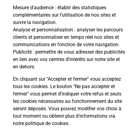
Mesure d’audience
: établir des statistiques
complémentaires sur l’utilisation de nos sites et
Le lien s'ouvre dans un nouvel onglet
suivre la navigation.
Boîte aux Lettres La Poste
Analyse et personnalisation
: analyser les parcours
Collecte du courrier aujourd'hui à
14h00
clients et personnaliser en temps réel nos sites et
communications en fonction de votre navigation.
10 Avenue Paul Ramadier
Publicité
: permettre de vous adresser des publicités
12110
Viviez
en lien avec vos centres d’intérêts sur notre site et
en dehors.
Itinéraire
En cliquant sur "Accepter et fermer" vous acceptez
tous les cookies. Le bouton "Ne pas accepter et
fermer" vous permet d'indiquer votre refus et seuls
Localiser
Liste Boîtes aux lettres
Aveyron
Viviez
les cookies nécessaires au fonctionnement du site
seront déposés. Vous pouvez modifier vos choix à
tout moment ou obtenir plus d'informations via
notre politique de cookies
.
Plan du site