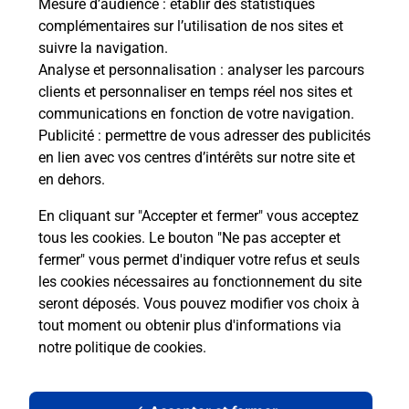
Mesure d’audience
: établir des statistiques
complémentaires sur l’utilisation de nos sites et
Le lien s'ouvre dans un nouvel onglet
suivre la navigation.
Boîte aux lettres La Poste
Analyse et personnalisation
: analyser les parcours
Prochaine collecte du courrier
lundi
à
09h30
clients et personnaliser en temps réel nos sites et
communications en fonction de votre navigation.
Place De L Eglise
Publicité
: permettre de vous adresser des publicités
12330
Valady
en lien avec vos centres d’intérêts sur notre site et
en dehors.
Itinéraire
En cliquant sur "Accepter et fermer" vous acceptez
tous les cookies. Le bouton "Ne pas accepter et
fermer" vous permet d'indiquer votre refus et seuls
Localiser
Liste Boîtes aux lettres
Aveyron
Valady
les cookies nécessaires au fonctionnement du site
seront déposés. Vous pouvez modifier vos choix à
tout moment ou obtenir plus d'informations via
notre politique de cookies
.
Plan du site