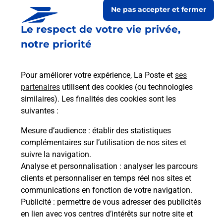
Ne pas accepter et fermer
Le respect de votre vie privée,
notre priorité
Pour améliorer votre expérience, La Poste et
ses
partenaires
utilisent des cookies (ou technologies
similaires). Les finalités des cookies sont les
suivantes :
Le lien s'ouvre dans un nouvel onglet
Boîte aux Lettres La Poste
Mesure d’audience
: établir des statistiques
complémentaires sur l’utilisation de nos sites et
Collecte du courrier aujourd'hui à
09h30
suivre la navigation.
Rue Du Presbytere
Analyse et personnalisation
: analyser les parcours
12350
Privezac
clients et personnaliser en temps réel nos sites et
communications en fonction de votre navigation.
Itinéraire
Publicité
: permettre de vous adresser des publicités
en lien avec vos centres d’intérêts sur notre site et