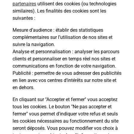
partenaires
utilisent des cookies (ou technologies
similaires). Les finalités des cookies sont les
Itinéraire
suivantes :
Mesure d’audience
: établir des statistiques
Le lien s'ouvre dans un nouvel onglet
complémentaires sur l’utilisation de nos sites et
Boîte aux lettres La Poste
suivre la navigation.
Prochaine collecte du courrier
vendredi
à
Analyse et personnalisation
: analyser les parcours
09h30
clients et personnaliser en temps réel nos sites et
communications en fonction de votre navigation.
Place De Monaco
Publicité
: permettre de vous adresser des publicités
12600
Mur De Barrez
en lien avec vos centres d’intérêts sur notre site et
en dehors.
Itinéraire
En cliquant sur "Accepter et fermer" vous acceptez
tous les cookies. Le bouton "Ne pas accepter et
fermer" vous permet d'indiquer votre refus et seuls
Localiser
Liste Boîtes aux lettres
Aveyron
Mur De Barrez
les cookies nécessaires au fonctionnement du site
seront déposés. Vous pouvez modifier vos choix à