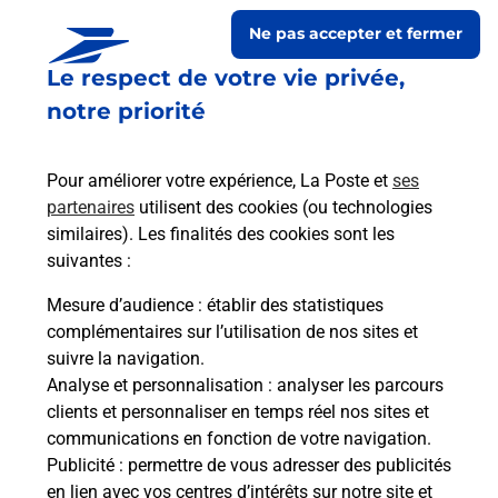
Ne pas accepter et fermer
Le respect de votre vie privée,
notre priorité
Pour améliorer votre expérience, La Poste et
ses
partenaires
utilisent des cookies (ou technologies
similaires). Les finalités des cookies sont les
Le lien s'ouvre dans un nouvel onglet
suivantes :
Boîte aux lettres La Poste
Mesure d’audience
: établir des statistiques
Collecte du courrier aujourd'hui à
09h00
complémentaires sur l’utilisation de nos sites et
suivre la navigation.
2 Route De Murasson
Analyse et personnalisation
: analyser les parcours
12370
Mounes Prohencoux
clients et personnaliser en temps réel nos sites et
communications en fonction de votre navigation.
Itinéraire
Publicité
: permettre de vous adresser des publicités
en lien avec vos centres d’intérêts sur notre site et