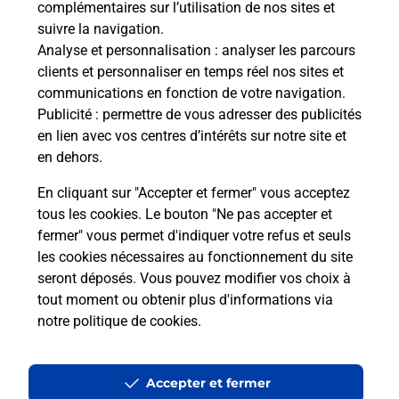
complémentaires sur l’utilisation de nos sites et
Le lien s'ouvre dans un nouvel onglet
suivre la navigation.
Boîte aux lettres La Poste
Analyse et personnalisation
: analyser les parcours
Prochaine collecte du courrier
samedi
à
09h30
clients et personnaliser en temps réel nos sites et
communications en fonction de votre navigation.
Ruffepeyre
Publicité
: permettre de vous adresser des publicités
12390
Mayran
en lien avec vos centres d’intérêts sur notre site et
en dehors.
Itinéraire
En cliquant sur "Accepter et fermer" vous acceptez
tous les cookies. Le bouton "Ne pas accepter et
fermer" vous permet d'indiquer votre refus et seuls
Localiser
Liste Boîtes aux lettres
Aveyron
Mayran
les cookies nécessaires au fonctionnement du site
seront déposés. Vous pouvez modifier vos choix à
tout moment ou obtenir plus d'informations via
notre politique de cookies
.
Plan du site
Accessibilité : partiellement conforme
Accepter et fermer