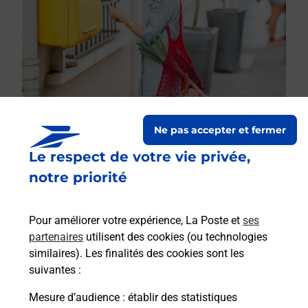
Ne pas accepter et fermer
Le respect de votre vie privée,
Le lien s'ouvre dans un nouvel onglet
Boîte aux lettres La Poste
notre priorité
Prochaine collecte du courrier
samedi
à
09h30
Pour améliorer votre expérience, La Poste et
ses
1 Place De La Mairie
partenaires
utilisent des cookies (ou technologies
12390
Mayran
similaires). Les finalités des cookies sont les
suivantes :
Itinéraire
Mesure d’audience
: établir des statistiques