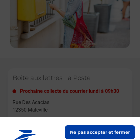
Le lien s'ouvre dans un nouvel onglet
Boîte aux lettres La Poste
Prochaine collecte du courrier
lundi
à
09h30
Rue Des Acacias
12350
Maleville
Itinéraire
Ne pas accepter et fermer