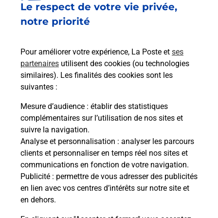
Le respect de votre vie privée,
Le lien s'ouvre dans un nouvel onglet
Boîte aux lettres La Poste
notre priorité
Prochaine collecte du courrier
lundi
à
09h30
Pour améliorer votre expérience, La Poste et
ses
Le Bourg
partenaires
utilisent des cookies (ou technologies
12350
Maleville
similaires). Les finalités des cookies sont les
suivantes :
Itinéraire
Mesure d’audience
: établir des statistiques
complémentaires sur l’utilisation de nos sites et
Le lien s'ouvre dans un nouvel onglet
suivre la navigation.
Boîte aux lettres La Poste
Analyse et personnalisation
: analyser les parcours
Prochaine collecte du courrier
lundi
à
09h30
clients et personnaliser en temps réel nos sites et
communications en fonction de votre navigation.
Impasse Des Aymerits
Publicité
: permettre de vous adresser des publicités
12350
Maleville
en lien avec vos centres d’intérêts sur notre site et
en dehors.
Itinéraire