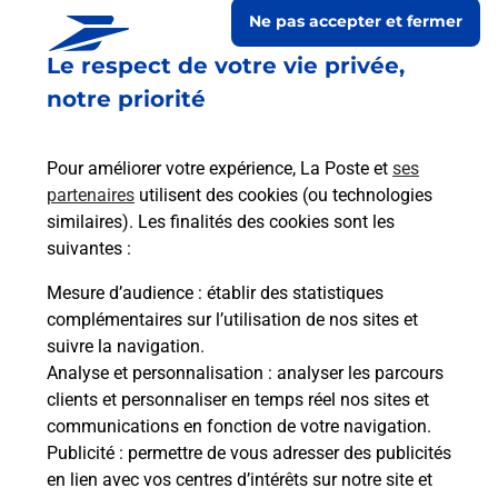
Ne pas accepter et fermer
Le respect de votre vie privée,
notre priorité
Pour améliorer votre expérience, La Poste et
ses
partenaires
utilisent des cookies (ou technologies
similaires). Les finalités des cookies sont les
suivantes :
Le lien s'ouvre dans un nouvel onglet
Boîte aux Lettres La Poste
Mesure d’audience
: établir des statistiques
complémentaires sur l’utilisation de nos sites et
Prochaine collecte du courrier
samedi
à
09h00
suivre la navigation.
45 Rue De La Mairie
Analyse et personnalisation
: analyser les parcours
12220
Les Albres
clients et personnaliser en temps réel nos sites et
communications en fonction de votre navigation.
Itinéraire
Publicité
: permettre de vous adresser des publicités
en lien avec vos centres d’intérêts sur notre site et