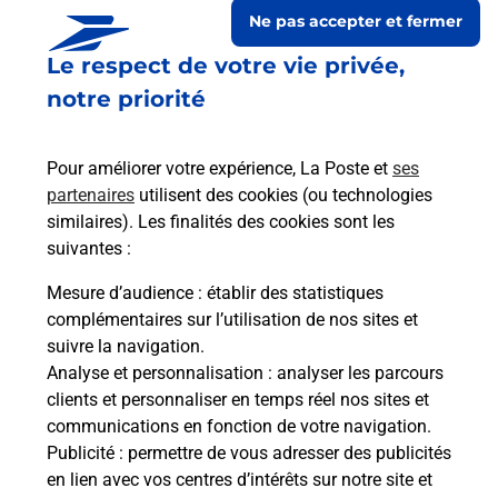
Ne pas accepter et fermer
Le respect de votre vie privée,
notre priorité
Pour améliorer votre expérience, La Poste et
ses
partenaires
utilisent des cookies (ou technologies
similaires). Les finalités des cookies sont les
suivantes :
Le lien s'ouvre dans un nouvel onglet
Boîte aux lettres La Poste
Mesure d’audience
: établir des statistiques
complémentaires sur l’utilisation de nos sites et
Prochaine collecte du courrier
samedi
à
09h00
suivre la navigation.
Le Village
Analyse et personnalisation
: analyser les parcours
12140
Le Fel
clients et personnaliser en temps réel nos sites et
communications en fonction de votre navigation.
Itinéraire
Publicité
: permettre de vous adresser des publicités
en lien avec vos centres d’intérêts sur notre site et