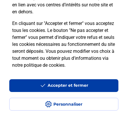
en lien avec vos centres d’intérêts sur notre site et
Itinéraire
en dehors.
En cliquant sur "Accepter et fermer" vous acceptez
tous les cookies. Le bouton "Ne pas accepter et
Localiser
Liste Boîtes aux lettres
Aveyron
fermer" vous permet d'indiquer votre refus et seuls
Laissac Severac L Eglise
les cookies nécessaires au fonctionnement du site
seront déposés. Vous pouvez modifier vos choix à
tout moment ou obtenir plus d'informations via
notre politique de cookies
.
Plan du site
Accessibilité : partiellement conforme
Accepter et fermer
Conditions contractuelles
Personnaliser
Mentions légales
Données personnelles et cookies