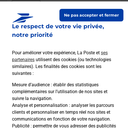
Itinéraire
Ne pas accepter et fermer
Le lien s'ouvre dans un nouvel onglet
Le respect de votre vie privée,
Boîte aux lettres La Poste
notre priorité
Collecte du courrier aujourd'hui à
09h00
Rue De La Forge
Pour améliorer votre expérience, La Poste et
ses
12310
Laissac Severac L Eglise
partenaires
utilisent des cookies (ou technologies
similaires). Les finalités des cookies sont les
Itinéraire
suivantes :
Mesure d’audience
: établir des statistiques
Le lien s'ouvre dans un nouvel onglet
complémentaires sur l’utilisation de nos sites et
Boîte aux lettres La Poste
suivre la navigation.
Analyse et personnalisation
: analyser les parcours
Collecte du courrier aujourd'hui à
09h00
clients et personnaliser en temps réel nos sites et
13 Rue Des Rosiers
communications en fonction de votre navigation.
12310
Laissac Severac L Eglise
Publicité
: permettre de vous adresser des publicités