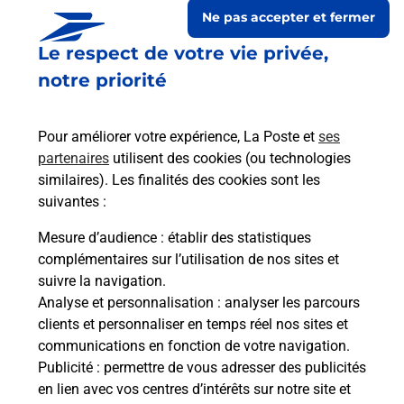
Ne pas accepter et fermer
Le respect de votre vie privée,
notre priorité
Pour améliorer votre expérience, La Poste et
ses
partenaires
utilisent des cookies (ou technologies
similaires). Les finalités des cookies sont les
suivantes :
Le lien s'ouvre dans un nouvel onglet
Boîte aux lettres La Poste
Mesure d’audience
: établir des statistiques
complémentaires sur l’utilisation de nos sites et
Prochaine collecte du courrier
lundi
à
09h00
suivre la navigation.
Gissac Haut
Analyse et personnalisation
: analyser les parcours
12360
Gissac
clients et personnaliser en temps réel nos sites et
communications en fonction de votre navigation.
Itinéraire
Publicité
: permettre de vous adresser des publicités
en lien avec vos centres d’intérêts sur notre site et