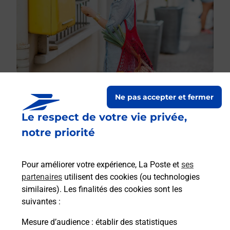
Ne pas accepter et fermer
Le respect de votre vie privée,
Le lien s'ouvre dans un nouvel onglet
Boîte aux lettres La Poste
notre priorité
Collecte du courrier aujourd'hui à
09h00
Pour améliorer votre expérience, La Poste et
ses
Cannac
partenaires
utilisent des cookies (ou technologies
12170
Durenque
similaires). Les finalités des cookies sont les
suivantes :
Itinéraire
Mesure d’audience
: établir des statistiques