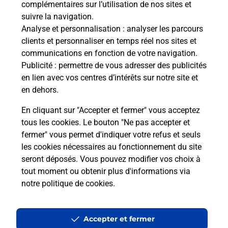
complémentaires sur l’utilisation de nos sites et
Le lien s'ouvre dans un nouvel onglet
suivre la navigation.
Boîte aux lettres La Poste
Analyse et personnalisation
: analyser les parcours
Collecte du courrier aujourd'hui à
09h00
clients et personnaliser en temps réel nos sites et
communications en fonction de votre navigation.
Avenue Du Levezou
Publicité
: permettre de vous adresser des publicités
12170
Durenque
en lien avec vos centres d’intérêts sur notre site et
en dehors.
Itinéraire
En cliquant sur "Accepter et fermer" vous acceptez
tous les cookies. Le bouton "Ne pas accepter et
fermer" vous permet d'indiquer votre refus et seuls
Localiser
Liste Boîtes aux lettres
Aveyron
Durenque
les cookies nécessaires au fonctionnement du site
seront déposés. Vous pouvez modifier vos choix à
tout moment ou obtenir plus d'informations via
notre politique de cookies
.
Plan du site
Accessibilité : partiellement conforme
Accepter et fermer