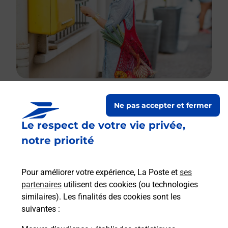
Ne pas accepter et fermer
Le lien s'ouvre dans un nouvel onglet
Le respect de votre vie privée,
Boîte aux lettres La Poste
notre priorité
Prochaine collecte du courrier
lundi
à
12h00
Place De L Ancienne Ecole
Pour améliorer votre expérience, La Poste et
ses
12330
Clairvaux D Aveyron
partenaires
utilisent des cookies (ou technologies
similaires). Les finalités des cookies sont les
Itinéraire
suivantes :