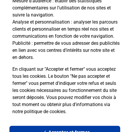
Mesure d’audience
: établir des statistiques
Le lien s'ouvre dans un nouvel onglet
complémentaires sur l’utilisation de nos sites et
Boîte aux lettres La Poste
suivre la navigation.
Analyse et personnalisation
: analyser les parcours
Prochaine collecte du courrier
lundi
à
09h30
clients et personnaliser en temps réel nos sites et
Village De Bruejouls
communications en fonction de votre navigation.
12330
Clairvaux D Aveyron
Publicité
: permettre de vous adresser des publicités
en lien avec vos centres d’intérêts sur notre site et
Itinéraire
en dehors.
En cliquant sur "Accepter et fermer" vous acceptez
tous les cookies. Le bouton "Ne pas accepter et
Localiser
Liste Boîtes aux lettres
Aveyron
fermer" vous permet d'indiquer votre refus et seuls
Clairvaux D Aveyron
les cookies nécessaires au fonctionnement du site
seront déposés. Vous pouvez modifier vos choix à
tout moment ou obtenir plus d'informations via
notre politique de cookies
.
Plan du site
Accessibilité : partiellement conforme