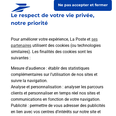
Ne pas accepter et fermer
Le respect de votre vie privée,
notre priorité
Pour améliorer votre expérience, La Poste et
ses
partenaires
utilisent des cookies (ou technologies
similaires). Les finalités des cookies sont les
suivantes :
Le lien s'ouvre dans un nouvel onglet
Boîte aux lettres La Poste
Mesure d’audience
: établir des statistiques
complémentaires sur l’utilisation de nos sites et
Prochaine collecte du courrier
samedi
à
12h00
suivre la navigation.
Lieu Dit Bar
Analyse et personnalisation
: analyser les parcours
12270
Bor Et Bar
clients et personnaliser en temps réel nos sites et
communications en fonction de votre navigation.
Itinéraire
Publicité
: permettre de vous adresser des publicités
en lien avec vos centres d’intérêts sur notre site et