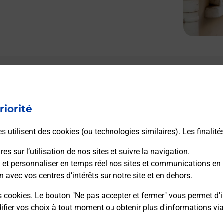
Le lien s'ouvre dans un nouvel onglet
L
Boîte aux lettres La Poste
riorité
Prochaine collecte du courrier
jeudi
à
09h00
Lescure
es
utilisent des cookies (ou technologies similaires). Les finalité
12430
Ayssenes
es sur l’utilisation de nos sites et suivre la navigation.
s et personnaliser en temps réel nos sites et communications en 
Itinéraire
n avec vos centres d’intérêts sur notre site et en dehors.
s cookies. Le bouton "Ne pas accepter et fermer" vous permet d'i
fier vos choix à tout moment ou obtenir plus d'informations vi