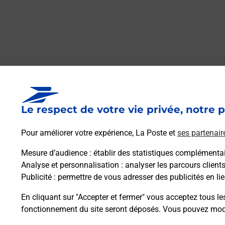
Le lien s'ouvre dans un nouvel onglet
Boîte aux lettres La Poste
Le respect de votre vie privée, notre p
Prochaine collecte du courrier
jeudi
à
09h00
Saint Remy
Pour améliorer votre expérience, La Poste et
ses partenair
12430
Ayssenes
Mesure d’audience
: établir des statistiques complémentair
Analyse et personnalisation
: analyser les parcours client
Itinéraire
Publicité
: permettre de vous adresser des publicités en lie
En cliquant sur "Accepter et fermer" vous acceptez tous le
fonctionnement du site seront déposés. Vous pouvez modi