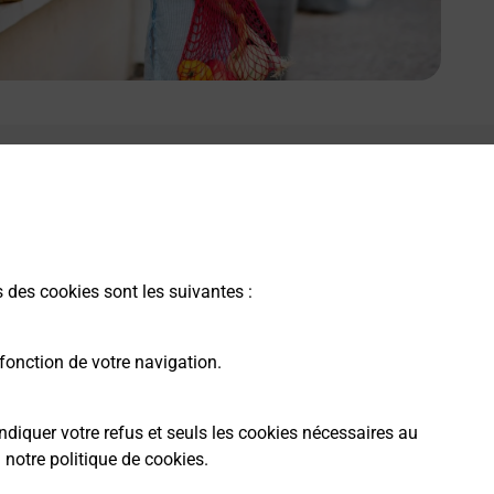
e lien s'ouvre dans un nouvel onglet
Boîte aux lettres La Poste
Prochaine collecte du courrier
jeudi
à
09h00
Le Bourg
s des cookies sont les suivantes :
12430
Ayssenes
fonction de votre navigation.
Itinéraire
ndiquer votre refus et seuls les cookies nécessaires au
a
notre politique de cookies
.