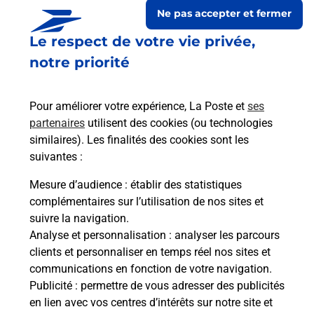
Ne pas accepter et fermer
Le respect de votre vie privée,
notre priorité
Pour améliorer votre expérience, La Poste et
ses
partenaires
utilisent des cookies (ou technologies
similaires). Les finalités des cookies sont les
suivantes :
Le lien s'ouvre dans un nouvel onglet
Boîte aux lettres La Poste
Mesure d’audience
: établir des statistiques
complémentaires sur l’utilisation de nos sites et
Prochaine collecte du courrier
lundi
à
09h00
suivre la navigation.
Le Village
Analyse et personnalisation
: analyser les parcours
11580
Veraza
clients et personnaliser en temps réel nos sites et
communications en fonction de votre navigation.
Itinéraire
Publicité
: permettre de vous adresser des publicités
en lien avec vos centres d’intérêts sur notre site et