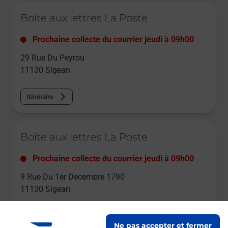
Le lien s'ouvre dans un nouvel onglet
Boîte aux lettres La Poste
Prochaine collecte du courrier
jeudi
à
09h00
29 Rue Du Peyrou
11130
Sigean
Itinéraire
Le lien s'ouvre dans un nouvel onglet
Boîte aux lettres La Poste
Prochaine collecte du courrier
jeudi
à
09h00
9 Rue Du 1er Decembre 1790
11130
Sigean
Itinéraire
Ne pas accepter et fermer