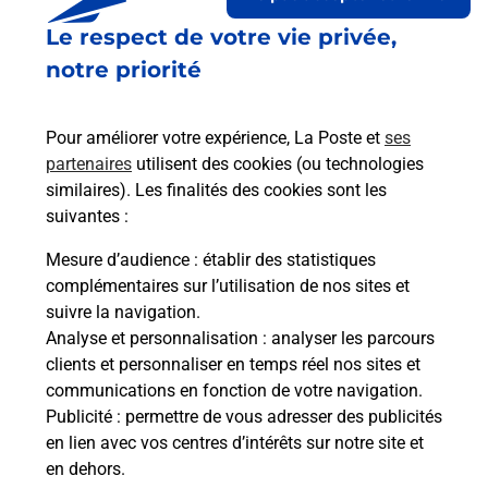
Le respect de votre vie privée,
Le lien s'ouvre dans un nouvel onglet
Boîte aux lettres La Poste
notre priorité
Prochaine collecte du courrier
jeudi
à
09h00
Pour améliorer votre expérience, La Poste et
ses
42 Chemin De La Palme
partenaires
utilisent des cookies (ou technologies
11130
Sigean
similaires). Les finalités des cookies sont les
suivantes :
Itinéraire
Mesure d’audience
: établir des statistiques
complémentaires sur l’utilisation de nos sites et
Le lien s'ouvre dans un nouvel onglet
suivre la navigation.
Boîte aux Lettres La Poste
Analyse et personnalisation
: analyser les parcours
Prochaine collecte du courrier
jeudi
à
09h00
clients et personnaliser en temps réel nos sites et
communications en fonction de votre navigation.
44 Avenue De Port La Nouvelle
Publicité
: permettre de vous adresser des publicités
11130
Sigean
en lien avec vos centres d’intérêts sur notre site et
en dehors.
Itinéraire