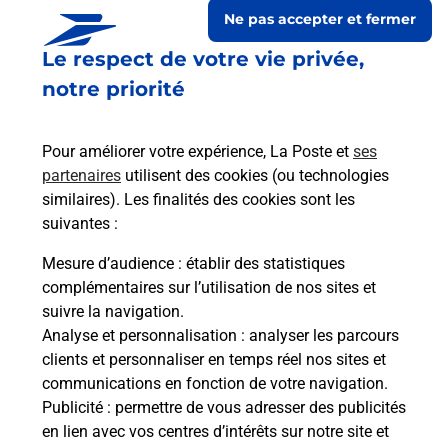
Ne pas accepter et fermer
Le respect de votre vie privée,
notre priorité
Pour améliorer votre expérience, La Poste et
ses
partenaires
utilisent des cookies (ou technologies
similaires). Les finalités des cookies sont les
suivantes :
Le lien s'ouvre dans un nouvel onglet
Boîte aux lettres La Poste
Mesure d’audience
: établir des statistiques
complémentaires sur l’utilisation de nos sites et
Prochaine collecte du courrier
lundi
à
09h00
suivre la navigation.
Rue Du Barrenc
Analyse et personnalisation
: analyser les parcours
11600
Salleles Cabardes
clients et personnaliser en temps réel nos sites et
communications en fonction de votre navigation.
Itinéraire
Publicité
: permettre de vous adresser des publicités
en lien avec vos centres d’intérêts sur notre site et