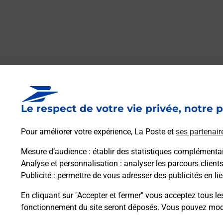
Le lien s'ouvre dans un nouvel onglet
Boîte aux lettres La Poste
Le respect de votre vie privée, notre p
Prochaine collecte du courrier
samedi
à
08h00
Pour améliorer votre expérience, La Poste et
ses partenair
Rue De La Mairie
11400
Puginier
Mesure d’audience
: établir des statistiques complémentair
Analyse et personnalisation
: analyser les parcours client
Publicité
: permettre de vous adresser des publicités en lie
Itinéraire
En cliquant sur "Accepter et fermer" vous acceptez tous le
fonctionnement du site seront déposés. Vous pouvez modi