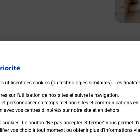
Le lien s'ouvre dans un nouvel onglet
Boîte aux lettres La Poste
riorité
Prochaine collecte du courrier
lundi
à
09h00
Place Anatole France
es
utilisent des cookies (ou technologies similaires). Les finalité
11160
Peyriac Minervois
es sur l’utilisation de nos sites et suivre la navigation.
s et personnaliser en temps réel nos sites et communications en 
Itinéraire
n avec vos centres d’intérêts sur notre site et en dehors.
s cookies. Le bouton "Ne pas accepter et fermer" vous permet d'i
fier vos choix à tout moment ou obtenir plus d'informations vi