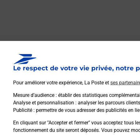
Le lien s'ouvre dans un nouvel onglet
Boîte aux lettres La Poste
Le respect de votre vie privée, notre p
Prochaine collecte du courrier
lundi
à
14h30
24 Rue Jean Jaures
Pour améliorer votre expérience, La Poste et
ses partenair
11160
Peyriac Minervois
Mesure d’audience
: établir des statistiques complémentair
Analyse et personnalisation
: analyser les parcours client
Itinéraire
Publicité
: permettre de vous adresser des publicités en lie
En cliquant sur "Accepter et fermer" vous acceptez tous le
fonctionnement du site seront déposés. Vous pouvez modi