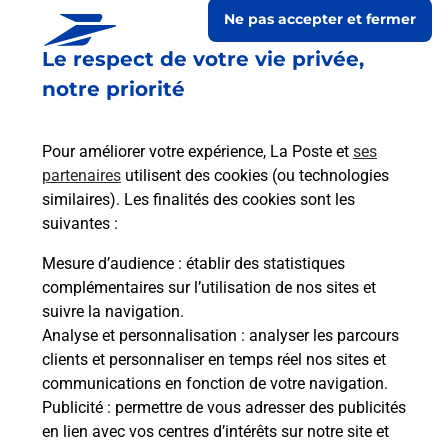
Ne pas accepter et fermer
Le respect de votre vie privée,
notre priorité
Pour améliorer votre expérience, La Poste et
ses
partenaires
utilisent des cookies (ou technologies
similaires). Les finalités des cookies sont les
suivantes :
Le lien s'ouvre dans un nouvel onglet
Boîte aux lettres La Poste
Mesure d’audience
: établir des statistiques
complémentaires sur l’utilisation de nos sites et
Prochaine collecte du courrier
lundi
à
09h00
suivre la navigation.
11 Rue Du Bassin
Analyse et personnalisation
: analyser les parcours
11300
Pauligne
clients et personnaliser en temps réel nos sites et
communications en fonction de votre navigation.
Itinéraire
Publicité
: permettre de vous adresser des publicités
en lien avec vos centres d’intérêts sur notre site et