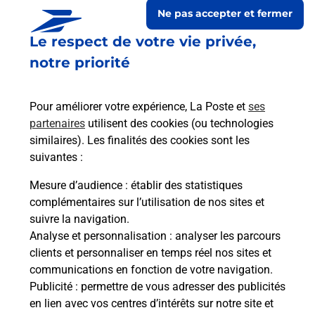
Ne pas accepter et fermer
Le respect de votre vie privée,
notre priorité
Pour améliorer votre expérience, La Poste et
ses
partenaires
utilisent des cookies (ou technologies
similaires). Les finalités des cookies sont les
suivantes :
Le lien s'ouvre dans un nouvel onglet
Boîte aux lettres La Poste
Mesure d’audience
: établir des statistiques
complémentaires sur l’utilisation de nos sites et
Collecte du courrier aujourd'hui à
09h00
suivre la navigation.
1 Place Jean Moulin
Analyse et personnalisation
: analyser les parcours
11200
Ornaisons
clients et personnaliser en temps réel nos sites et
communications en fonction de votre navigation.
Itinéraire
Publicité
: permettre de vous adresser des publicités
en lien avec vos centres d’intérêts sur notre site et