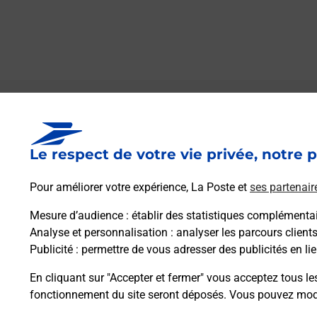
Le lien s'ouvre dans un nouvel onglet
Boîte aux Lettres La Poste
Le respect de votre vie privée, notre p
Prochaine collecte du courrier
samedi
à
08h00
Pour améliorer votre expérience, La Poste et
ses partenair
5 Rue De La Republique
11320
Montmaur
Mesure d’audience
: établir des statistiques complémentair
Analyse et personnalisation
: analyser les parcours client
Publicité
: permettre de vous adresser des publicités en lie
Itinéraire
En cliquant sur "Accepter et fermer" vous acceptez tous le
fonctionnement du site seront déposés. Vous pouvez modi