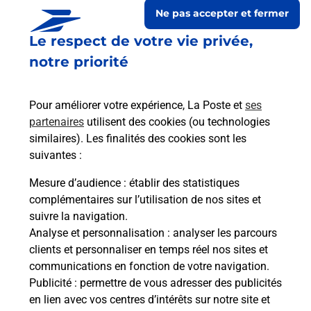
Ne pas accepter et fermer
Le respect de votre vie privée,
notre priorité
Pour améliorer votre expérience, La Poste et
ses
partenaires
utilisent des cookies (ou technologies
similaires). Les finalités des cookies sont les
suivantes :
Le lien s'ouvre dans un nouvel onglet
Boîte aux lettres La Poste
Mesure d’audience
: établir des statistiques
complémentaires sur l’utilisation de nos sites et
Prochaine collecte du courrier
lundi
à
09h00
suivre la navigation.
Rue De La Mairie
Analyse et personnalisation
: analyser les parcours
11410
Montauriol
clients et personnaliser en temps réel nos sites et
communications en fonction de votre navigation.
Itinéraire
Publicité
: permettre de vous adresser des publicités
en lien avec vos centres d’intérêts sur notre site et