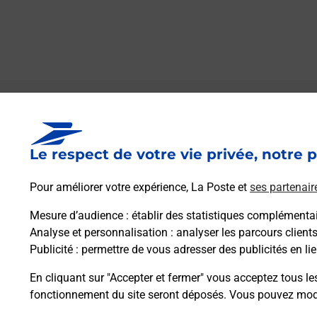
Le lien s'ouvre dans un nouvel onglet
Boîte aux Lettres La Poste
Le respect de votre vie privée, notre p
Prochaine collecte du courrier
vendredi
à
09h00
Pour améliorer votre expérience, La Poste et
ses partenair
Grand Rue
11400
Mireval Lauragais
Mesure d’audience
: établir des statistiques complémentair
Analyse et personnalisation
: analyser les parcours client
Publicité
: permettre de vous adresser des publicités en lie
Itinéraire
En cliquant sur "Accepter et fermer" vous acceptez tous le
fonctionnement du site seront déposés. Vous pouvez modi